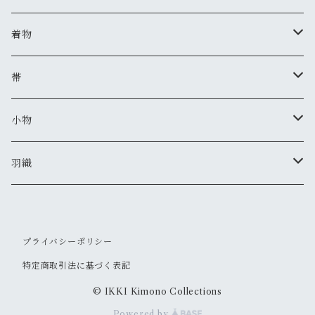
着物
夏着物
帯
セオアルファ(レディース)
半巾帯
小物
セオアルファ(メンズ)
美和香
羽織
羽織紐
IKKIオリジナル
セオアルファ(レディース)
プライバシーポリシー
ピアス・イヤリング
セオアルファ(メンズ)
特定商取引法に基づく表記
かんざし
© IKKI Kimono Collections
Powered by