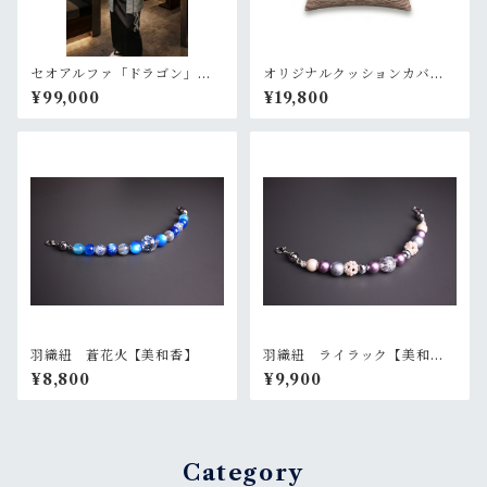
セオアルファ「ドラゴン」グ
オリジナルクッションカバ
レー【メンズ 羽織 プレ
ー ピンク
¥99,000
¥19,800
タ 仕立て上がり】
羽織紐 蒼花火【美和香】
羽織紐 ライラック【美和
香】
¥8,800
¥9,900
Category