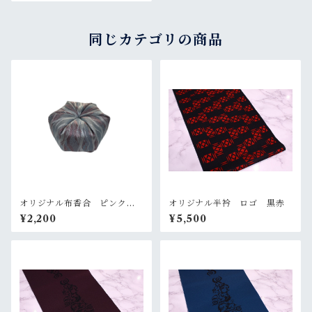
同じカテゴリの商品
オリジナル布香合 ピンクグ
オリジナル半衿 ロゴ 黒赤
レー
¥2,200
¥5,500