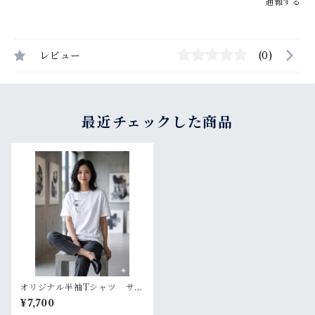
通報する
レビュー
(0)
最近チェックした商品
オリジナル半袖Tシャツ サイ
ズXXL【ikki流デザイン ユ
¥7,700
ニセックス 白】