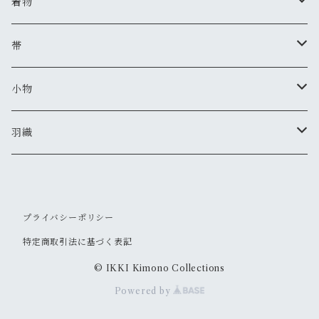
着物
夏着物
帯
セオアルファ(レディース)
半巾帯
小物
セオアルファ(メンズ)
美和香
羽織
羽織紐
IKKIオリジナル
セオアルファ(レディース)
ピアス・イヤリング
セオアルファ(メンズ)
プライバシーポリシー
特定商取引法に基づく表記
かんざし
© IKKI Kimono Collections
Powered by
根付