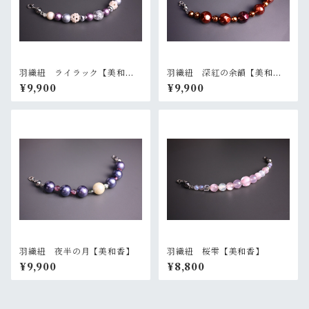
羽織紐 ライラック【美和
羽織紐 深紅の余韻【美和
香】
香】
¥9,900
¥9,900
羽織紐 夜半の月【美和香】
羽織紐 桜雫【美和香】
¥9,900
¥8,800