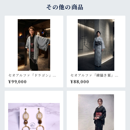
その他の商品
セオアルファ「ドラゴン」グ
セオアルファ「線描き葉」ラ
レー【メンズ 羽織 プレ
イトグレー【単衣 浴衣 プ
¥99,000
¥88,000
タ 仕立て上がり】
レタ 仕立て上がり】