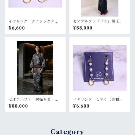
イヤリング クラシックオー
セオアルファ「バラ」黒【単
バル【美和香】
衣 浴衣 プレタ 仕立て上
¥6,600
¥88,000
がり】
セオアルファ「線描き葉」黒
イヤリング しずく【美和
【メンズ 単衣 浴衣 プレ
香】
¥88,000
¥6,600
タ 仕立て上がり】
Category