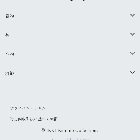
着物
夏着物
帯
セオアルファ(レディース)
半巾帯
小物
セオアルファ(メンズ)
美和香
羽織
羽織紐
IKKIオリジナル
セオアルファ(レディース)
プライバシーポリシー
ピアス・イヤリング
セオアルファ(メンズ)
特定商取引法に基づく表記
かんざし
© IKKI Kimono Collections