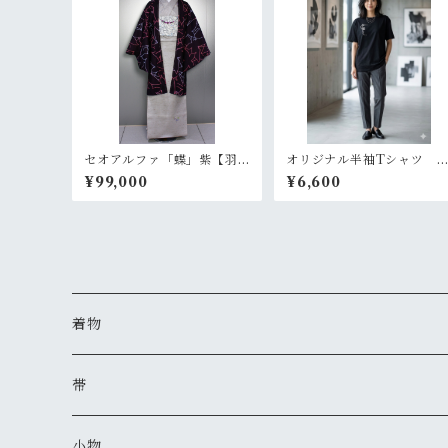
セオアルファ「蝶」紫【羽
オリジナル半袖Tシャツ 
織 プレタ 仕立て上が
イズS・M 【ikki流デザイ
¥99,000
¥6,600
り】
ン ユニセックス 黒 】
着物
夏着物
帯
セオアルファ(レディース)
半巾帯
小物