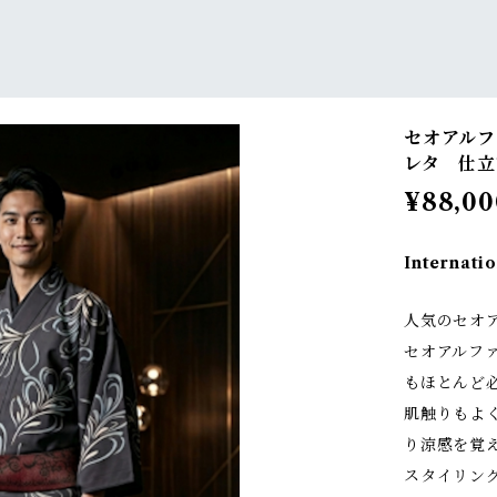
セオアルフ
レタ 仕立
¥88,00
Internatio
人気のセオ
セオアルフ
もほとんど
肌触りもよ
り涼感を覚
スタイリン