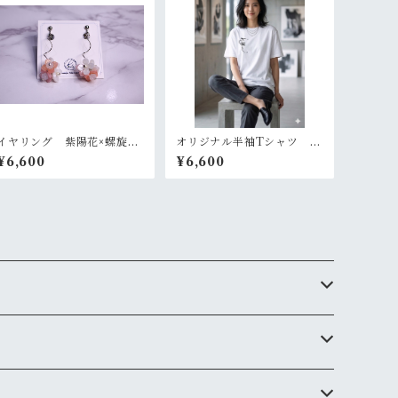
イヤリング 紫陽花×螺旋
オリジナル半袖Tシャツ サ
【美和香】
イズS～XL【ikki流デザイ
¥6,600
¥6,600
ン ユニセックス 白】