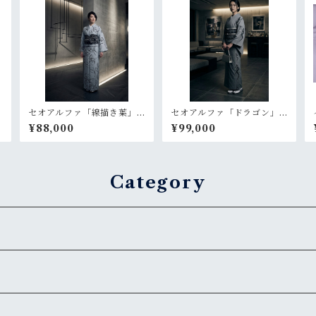
サ
セオアルファ「線描き葉」
セオアルファ「ドラゴン」
ライトグレー【単衣 浴
グレー【単衣 浴衣 プレ
¥88,000
¥99,000
衣 プレタ 仕立て上が
タ 仕立て上がり】
り】
Category