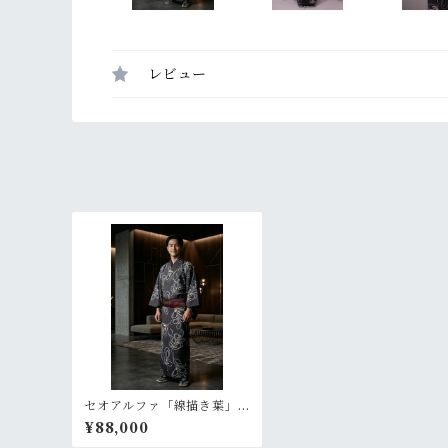
レビュー
セオアルファ「線描き葉」
黒【メンズ 単衣 浴衣
¥88,000
プレタ 仕立て上がり】