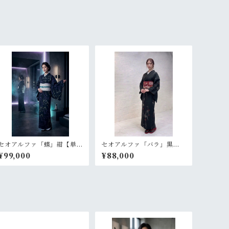
セオアルファ「蝶」紺【単
セオアルファ「バラ」黒
衣 浴衣 プレタ 仕立て
【単衣 浴衣 プレタ 仕
¥99,000
¥88,000
上がり】
立て上がり】