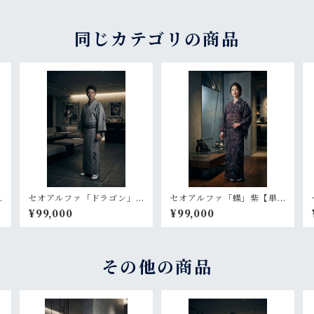
同じカテゴリの商品
セオアルファ「ドラゴン」
セオアルファ「蝶」紫【単
グレー【メンズ 単衣 浴
衣 浴衣 プレタ 仕立て
¥99,000
¥99,000
衣 プレタ 仕立て上が
上がり】
り】
その他の商品