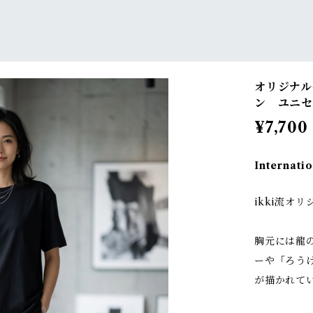
オリジナル
ン ユニ
¥7,700
Internatio
ikki流オ
胸元には龍
ーや「ろう
が描かれて