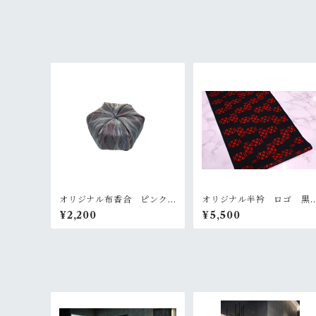
オリジナル布香合 ピンク
オリジナル半衿 ロゴ 黒
グレー
赤
¥2,200
¥5,500