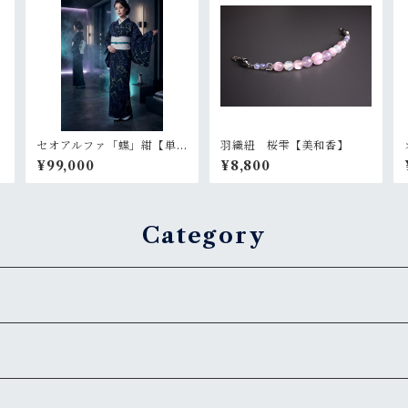
セオアルファ「蝶」紺【単
羽織紐 桜雫【美和香】
衣 浴衣 プレタ 仕立て
¥99,000
¥8,800
上がり】
Category