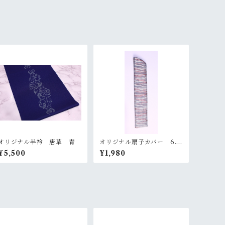
オリジナル半衿 唐草 青
オリジナル扇子カバー 6.5
寸 ピンクグレー×オレンジ
¥5,500
¥1,980