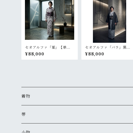
セオアルファ「葉」【単
セオアルファ「バラ」黒
衣 浴衣 プレタ 仕立て
【羽織 プレタ 仕立て上
¥88,000
¥88,000
上がり】
がり】
着物
夏着物
帯
セオアルファ(レディース)
半巾帯
小物