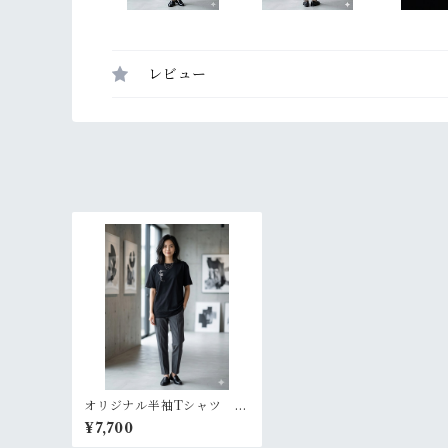
レビュー
オリジナル半袖Tシャツ サ
イズXXL【ikki流デザイ
¥7,700
ン ユニセックス 黒】