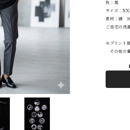
色：黒
サイズ：X
素材：綿 1
ご自宅の洗
※プリント
その他の個