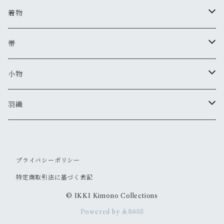
着物
夏着物
帯
セオアルファ(レディース)
半巾帯
小物
セオアルファ(メンズ)
美和香
羽織
羽織紐
IKKIオリジナル
セオアルファ(レディース)
プライバシーポリシー
ピアス・イヤリング
セオアルファ(メンズ)
特定商取引法に基づく表記
かんざし
© IKKI Kimono Collections
Powered by
根付