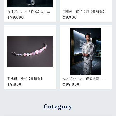
セオアルファ「花ぼかし」
羽織紐 夜半の月【美和香】
【単衣 浴衣 プレタ 仕立
¥99,000
¥9,900
て上がり】
羽織紐 桜雫【美和香】
セオアルファ「線描き葉」ラ
イトグレー【メンズ 単衣
¥8,800
¥88,000
浴衣 プレタ 仕立て上が
り】
Category