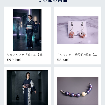
セオアルファ「蝶」紺【単
イヤリング 紫陽花×螺旋【美
衣 浴衣 プレタ 仕立て上
和香】
¥99,000
¥6,600
がり】