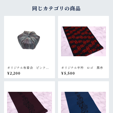
同じカテゴリの商品
オリジナル布香合 ピンクグ
オリジナル半衿 ロゴ 黒赤
レー
¥2,200
¥5,500