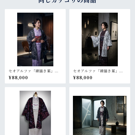
同じカテゴリの商品
セオアルファ「線描き葉」黒
セオアルファ「線描き葉」ラ
【羽織 プレタ 仕立て上が
イトグレー【羽織 プレタ
¥88,000
¥88,000
り】
仕立て上がり】