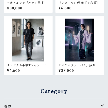
セオアルファ「バラ」黒【単
ピアス ひし形 赤【美和香】
衣 浴衣 プレタ 仕立て上
¥88,000
¥6,600
がり】
オリジナル半袖Tシャツ サイ
セオアルファ「バラ」薄紫
ズS・M 【ikki流デザイン
【羽織 プレタ 仕立て上が
¥6,600
¥88,000
ユニセックス 黒 】
り】
Category
着物