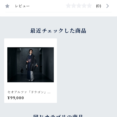
レビュー
(0)
最近チェックした商品
セオアルファ「ドラゴン」黒
【羽織 プレタ 仕立て上が
¥99,000
り】