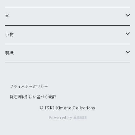
夏着物
帯
セオアルファ(レディース)
半巾帯
小物
セオアルファ(メンズ)
美和香
羽織
羽織紐
IKKIオリジナル
セオアルファ(レディース)
プライバシーポリシー
ピアス・イヤリング
セオアルファ(メンズ)
特定商取引法に基づく表記
かんざし
© IKKI Kimono Collections
Powered by
根付