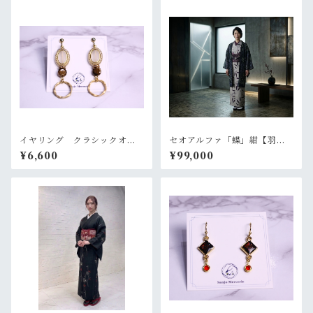
イヤリング クラシックオー
セオアルファ「蝶」紺【羽
バル【美和香】
織 プレタ 仕立て上がり】
¥6,600
¥99,000