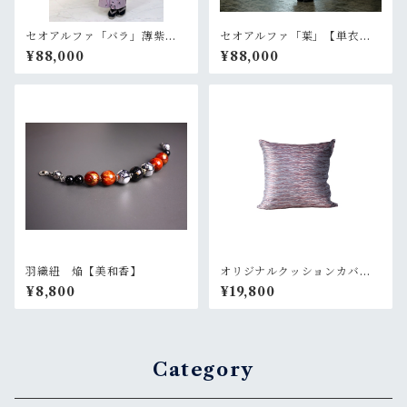
セオアルファ「バラ」薄紫
セオアルファ「葉」【単衣
【単衣 浴衣 プレタ 仕立
浴衣 プレタ 仕立て上が
¥88,000
¥88,000
て上がり】
り】
羽織紐 焔【美和香】
オリジナルクッションカバ
ー ピンクグレー
¥8,800
¥19,800
Category