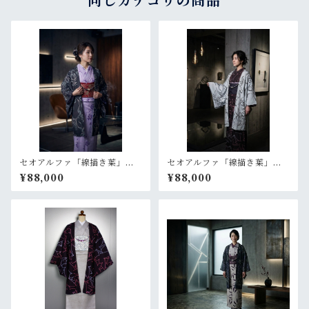
同じカテゴリの商品
セオアルファ「線描き葉」黒
セオアルファ「線描き葉」ラ
【羽織 プレタ 仕立て上が
イトグレー【羽織 プレタ
¥88,000
¥88,000
り】
仕立て上がり】