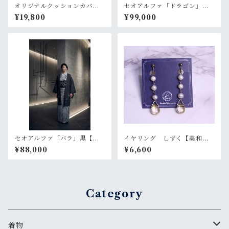
オリジナルクッションカバ
セオアルファ「ドラゴン」グ
ー アイスブルー
レー【メンズ 単衣 浴衣
¥19,800
¥99,000
プレタ 仕立て上がり】
セオアルファ「バラ」黒【羽
イヤリング しずく【美和
織 プレタ 仕立て上がり】
香】
¥88,000
¥6,600
Category
着物