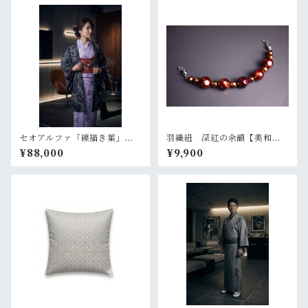
セオアルファ「線描き葉」黒
羽織紐 深紅の余韻【美和
【羽織 プレタ 仕立て上が
香】
¥88,000
¥9,900
り】