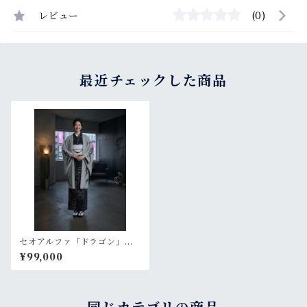
レビュー
(0)
最近チェックした商品
セオアルファ「ドラゴン」グ
レー【羽織 プレタ 仕立て
¥99,000
上がり】