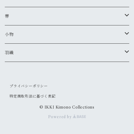
夏着物
帯
セオアルファ(レディース)
半巾帯
小物
セオアルファ(メンズ)
美和香
羽織
羽織紐
IKKIオリジナル
セオアルファ(レディース)
プライバシーポリシー
ピアス・イヤリング
セオアルファ(メンズ)
特定商取引法に基づく表記
かんざし
© IKKI Kimono Collections
Powered by
根付